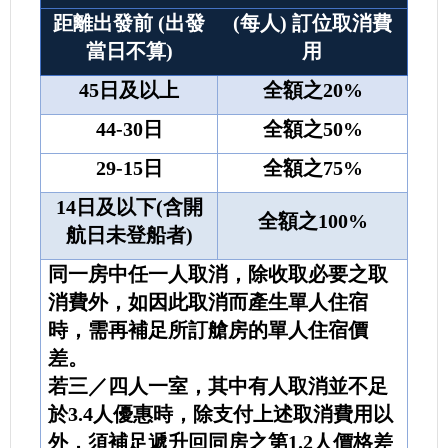
距離出發前 (出發
(每人) 訂位取消費
當日不算)
用
45
日及以上
全額之20%
44-30
日
全額之50%
29-15
日
全額之75%
14
日及以下(含開
全額之100%
航日未登船者)
同一房中任一人取消，除收取必要之取
消費外，如因此取消而產生單人住宿
時，需再補足所訂艙房的單人住宿價
差。
若三／四人一室，其中有人取消並不足
於3.4人優惠時，除支付上述取消費用以
外，須補足遞升回同房之第1.2人價格差