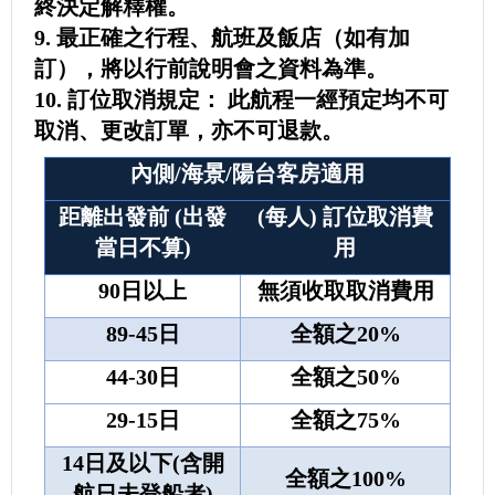
終決定解釋權。
9. 最正確之行程、航班及飯店（如有加
訂），將以行前說明會之資料為準。
10. 訂位取消規定： 此航程一經預定均不可
取消、更改訂單，亦不可退款。
內側/海景/陽台客房適用
距離出發前 (出發
(每人) 訂位取消費
當日不算)
用
90
日以上
無須收取取消費用
89-45
日
全額之20%
44-30
日
全額之50%
29-15
日
全額之75%
14
日及以下(含開
全額之100%
航日未登船者)