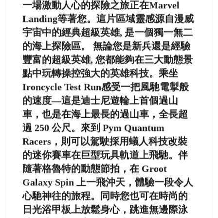
一場激動人心的探險之旅正在Marvel
Landing等著您。這片區域靈感源自漫威
宇宙中的經典超級英雄, 是一個獨一無二
的海上探險區。 無論您是新兵還是經驗
豐富的超級英雄, 您都能夠在三大動態景
點中玩轉操控強大的英雄科技。乘坐
Ironcycle Test Run感受一把風馳電掣般
的速度—這是迪士尼遊輪上首個過山
車，也是在海上最長的過山車，全長超
過 250 公尺。來到 Pym Quantum
Racers，則可以駕駛採用蟻人科技改裝
的迷你賽車在巨型玩具軌道上飛馳。伴
隨著格魯特的動態節拍，在 Groot
Galaxy Spin 上一飛沖天，體驗一段令人
心馳神往的旅程。同時您也可在時尚的
日光浴甲板上放鬆身心，跳進無邊際泳