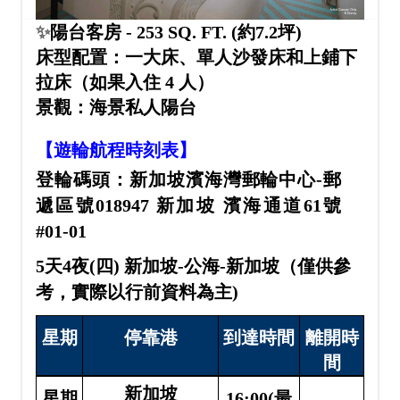
✨
陽台客房 - 253 SQ. FT. (約7.2坪)
床型配置：一大床、單人沙發床和上鋪下
拉床（如果入住 4 人）
景觀：海景私人陽台
【遊輪航程時刻表】
登輪碼頭：
新加坡濱海灣郵輪中心-郵
遞區號018947 新加坡 濱海通道61
號
#01-01
5天4夜(四)
新加坡-公海-新加坡（僅供參
考，實際以行前資料為主)
星期
停靠港
到達時間
離開時
間
新加坡
星期
16:00(最