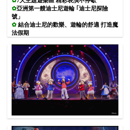
✿
7大主題遊樂區 精彩表演不停歇
✿
亞洲第一艘迪士尼
遊
輪 ｢迪士尼探險
號」
✿
結合迪士尼的歡樂、
遊
輪的舒適 打造魔
法假期