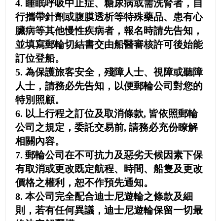
4. 睡眠呼吸中止症、糖尿病或需洗腎者，自
行攜帶針劑或腹膜透析等特殊藥品、患有心
臟病等其他慢性疾病者，報名時請先告知，
並填寫郵輪切結書交由船醫審核許可後始能
訂位登船。
5. 為保護旅客安全，殘障人士、視障或聽障
人士，請務必先告知，以便郵輪公司對您的
特別照顧。
6. 以上行程之訂位及取消條款, 皆依照郵輪
公司之規定，委託交易前, 請務必充份瞭解
相關內容。
7. 郵輪公司在不可抗力及惡劣天候因素下保
有取消或更改既定航程、時間、船隻及更改
價格之權利，恕不作預先通知。
8. 本公司完全配合迪士尼遊輪之條款及細
則，若有任何異議，迪士尼遊輪保留一切最