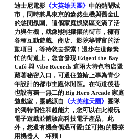
迪士尼電影
《大英雄天團》
中的熱鬧城
市，同時兼具東京的盎然生機與舊金山
的悠閒氛圍。這個家庭娛樂區充滿了活
力與生機，就像熙熙攘攘的街市，擁有
各種互動遊戲、商店、影院等豐富的活
動項目，等待您去探索 ! 漫步在這條繁
忙的街道上，您會發現 Edgeof the Bay
Café 與 Vibe Records 這兩大特色商店隱
藏著秘密入口，可通往遊輪上專為青少
年設計的都市主題休閒區。在街道後巷
也設有獨一無二的 Big Hero Arcade 家庭
遊戲室，靈感源自
《大英雄天團》
團隊
的獨特個性和超能力，您可以在此暢玩
電子遊戲並體驗高科技電子產品。此
外，您還有機會偶遇可愛(並可抱)的醫療
用機器人—杯麵 !