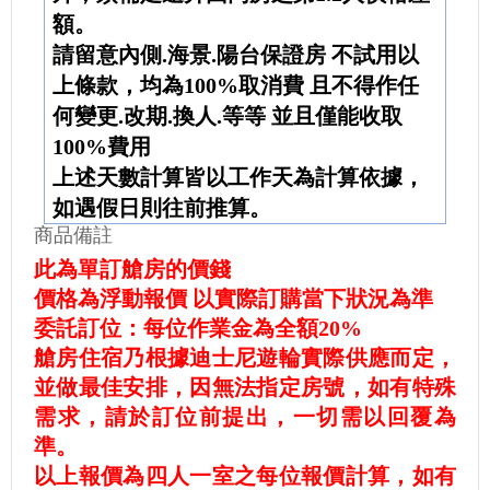
額。
請留意內側.海景.陽台保證房 不試用以
上條款，均為100%取消費 且不得作任
何變更.改期.換人.等等 並且僅能收取
100%費用
上述天數計算皆以工作天為計算依據，
如遇假日則往前推算。
商品備註
此為單訂艙房的價錢
價格為浮動報價 以實際訂購當下狀況為準
委託訂位：每位作業金為全額20%
艙房住宿乃根據迪士尼遊輪實際供應而定，
並做最佳安排，因無法指定房號，如有特殊
需求，請於訂位前提出，一切需以回覆為
準。
以上報價為四人一室之每位報價計算，如有