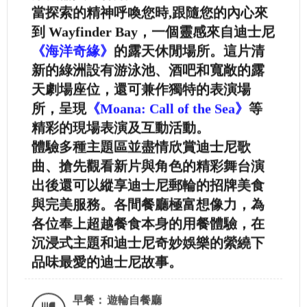
當探索的精神呼喚您時,跟隨您的內心來
到 Wayfinder Bay，一個靈感來自迪士尼
《海洋奇緣》
的露天休閒場所。這片清
新的綠洲設有游泳池、酒吧和寬敞的露
天劇場座位，還可兼作獨特的表演場
所，呈現
《Moana: Call of the Sea》
等
精彩的現場表演及互動活動。
體驗多種主題區並盡情欣賞迪士尼歌
曲、搶先觀看新片與角色的精彩舞台演
出後還可以縱享迪士尼郵輪的招牌美食
與完美服務。各間餐廳極富想像力，為
各位奉上超越餐食本身的用餐體驗，在
沉浸式主題和迪士尼奇妙娛樂的縈繞下
品味最愛的迪士尼故事。
早餐：
遊輪自餐廳