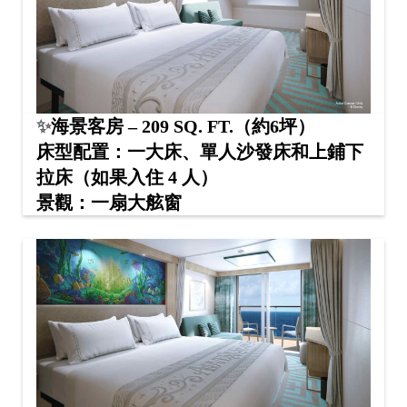
✨
海景客房 – 209 SQ. FT.（約6坪）
床型配置：一大床、單人沙發床和上鋪下
拉床（如果入住 4 人）
景觀：一扇大舷窗