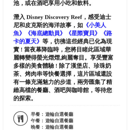
池，或在酒吧享用小吃和飲料。
潛入 Disney Discovery Reef，感受迪士
尼和皮克斯的海洋故事，如
《小美人
魚》《海底總動員》《星際寶貝》《路
卡的夏天》
等，彷彿這些經典已化為現
實 ! 當夜幕降臨時，您將目睹此區域華
麗轉變得螢光熠熠,絢麗奪目。享受豐富
多樣的美食體驗 ! 除了漢堡店、珍珠奶
茶、烤肉串等快餐選擇，這片區域還設
有一條充滿魅力的步道，兩旁匯集了精
緻高檔的餐廳、酒吧與咖啡館，等待您
的探索。
早餐：
遊輪自選餐廳
午餐：
遊輪自選餐廳
晚餐：
遊輪自選餐廳