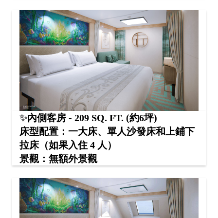
✨
內側客房 - 209 SQ. FT. (約6坪)
床型配置：一大床、單人沙發床和上鋪下
拉床（如果入住 4 人）
景觀：無額外景觀