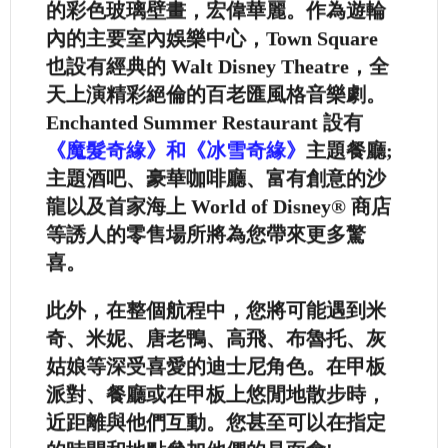
的彩色玻璃壁畫，宏偉華麗。作為遊輪
內的主要室內娛樂中心，Town Square
也設有經典的 Walt Disney Theatre，全
天上演精彩絕倫的百老匯風格音樂劇。
Enchanted Summer Restaurant 設有
《魔髮奇緣》和《冰雪奇緣》
主題餐廳;
主題酒吧、豪華咖啡廳、富有創意的沙
龍以及首家海上 World of Disney® 商店
等誘人的零售場所將為您帶來更多驚
喜。
此外，在整個航程中，您將可能遇到米
奇、米妮、唐老鴨、高飛、布魯托、灰
姑娘等深受喜愛的迪士尼角色。在甲板
派對、餐廳或在甲板上悠閒地散步時，
近距離與他們互動。您甚至可以在指定