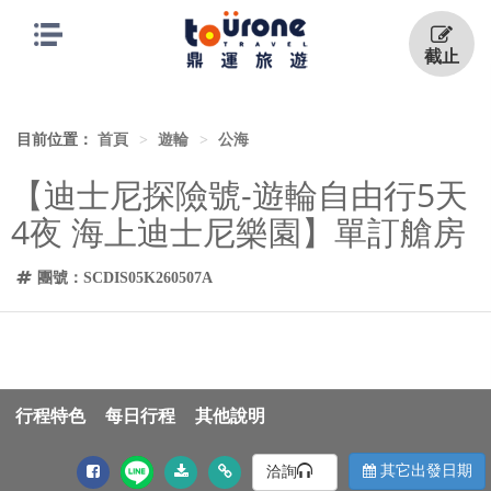
截止
目前位置：
首頁
遊輪
公海
【迪士尼探險號-遊輪自由行5天
4夜 海上迪士尼樂園】單訂艙房
團號：SCDIS05K260507A
行程特色
每日行程
其他說明
其它出發日期
洽詢