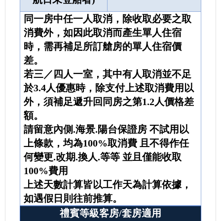
同一房中任一人取消，除收取必要之取
消費外，如因此取消而產生單人住宿
時，需再補足所訂艙房的單人住宿價
差。
若三／四人一室，其中有人取消並不足
於3.4人優惠時，除支付上述取消費用以
外，須補足遞升回同房之第1.2人價格差
額。
請留意內側.海景.陽台保證房 不試用以
上條款，均為100%取消費 且不得作任
何變更.改期.換人.等等 並且僅能收取
100%費用
上述天數計算皆以工作天為計算依據，
如遇假日則往前推算。
禮賓等級客房/套房適用