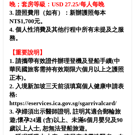
晚；套房等級：USD 27.25/每人每晚
3. 證照費用（如有）：新辦護照每本
NT$1,700元。
4. 個人性消費及其他行程中所有未提及之服
務。
【重要說明】
1. 請攜帶有效證件辦理登機及登船手續(中
華民國旅客需持有效期限六個月以上之護照
正本)。
2. 入境新加坡三天前須填寫個人健康申請表
格:
https://eservices.ica.gov.sg/sgarrivalcard/
3. 孕婦須出示醫師證明, 註明其適合郵輪旅
遊;懷孕24週 (含)以上、未滿6個月嬰兒及90
歲以上人士, 恕無法登船旅遊。