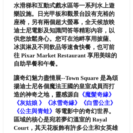
水滑梯和互動式戲水區等一系列水上遊
樂設施。日光甲板和觀景台設有充裕的
座椅，另有兩個超大螢幕，全天候放映
迪士尼電影及知識問答等精彩內容，以
供您放鬆身心。您可在池畔享用披薩、
冰淇淋及不同飲品等速食快餐，也可前
往 Pixar Market Restaurant 享用美味的
自助早餐和午餐。
讓奇幻魅力盡情展--Town Square 是為頌
揚迪士尼各個魔法王國的皇室成員而打
造的神奇之地，靈感源自
《魔髮奇緣》
《灰姑娘 》《冰雪奇緣》《白雪公主》
《公主與青蛙》
等電影中的奇幻世界。
區域的核心是宛若夢幻溫室的 Royal
Court，其天花板飾有許多公主和女英雄